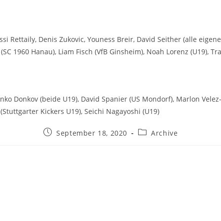
i Rettaily, Denis Zukovic, Youness Breir, David Seither (alle eigene
SC 1960 Hanau), Liam Fisch (VfB Ginsheim), Noah Lorenz (U19), Tr
ko Donkov (beide U19), David Spanier (US Mondorf), Marlon Velez
(Stuttgarter Kickers U19), Seichi Nagayoshi (U19)
Beitrag
Beitrags-
September 18, 2020
Archive
veröffentlicht:
Kategorie: