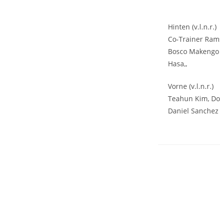
Hinten (v.l.n.r.)
Co-Trainer Ramss
Bosco Makengo (
Hasa,,
Vorne (v.l.n.r.)
Teahun Kim, Don
Daniel Sanchez 