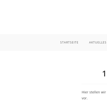
Zum
Inhalt
springen
STARTSEITE
AKTUELLES
1
Hier stellen wi
vor.