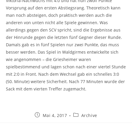
Viktoria-Nachwuchs mit 4:0 und hat nun zwölf Punkte
Vorsprung auf den ersten Abstiegsrang. Theoretisch kann
man noch absteigen, doch praktisch werden auch die
anderen von unten nicht alle Spiele gewinnen. Was
allerdings gegen den SCV spricht, sind die Ergebnisse aus
der Hinrunde gegen die letzten fünf Gegner dieser Runde.
Damals gab es in fünf Spielen nur zwei Punkte, das muss
besser werden. Das Spiel in Waldgirmes entwickelte sich
wie angenommen – die Griesheimer waren
spielbestimmend und lagen schon nach einer viertel Stunde
mit 2:0 in Front. Nach dem Wechsel gab ein schnelles 3:0
(50. Minute) weitere Sicherheit. Nach 77 Minuten wurde der
Sack mit dem vierten Treffer zugemacht.
Beitrag
Beitrags-
Mai 4, 2017
Archive
veröffentlicht:
Kategorie: