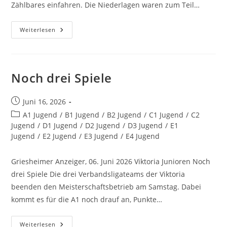
Zählbares einfahren. Die Niederlagen waren zum Teil…
Drei
Weiterlesen
Spiele
–
Drei
Niederlagen
Noch drei Spiele
Beitrag
Juni 16, 2026
veröffentlicht:
Beitrags-
A1 Jugend
/
B1 Jugend
/
B2 Jugend
/
C1 Jugend
/
C2
Kategorie:
Jugend
/
D1 Jugend
/
D2 Jugend
/
D3 Jugend
/
E1
Jugend
/
E2 Jugend
/
E3 Jugend
/
E4 Jugend
Griesheimer Anzeiger, 06. Juni 2026 Viktoria Junioren Noch
drei Spiele Die drei Verbandsligateams der Viktoria
beenden den Meisterschaftsbetrieb am Samstag. Dabei
kommt es für die A1 noch drauf an, Punkte…
Noch
Weiterlesen