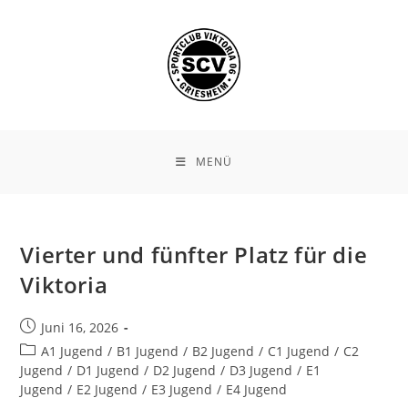
Zum
Inhalt
springen
MENÜ
Vierter und fünfter Platz für die
Viktoria
Beitrag
Juni 16, 2026
veröffentlicht:
Beitrags-
A1 Jugend
/
B1 Jugend
/
B2 Jugend
/
C1 Jugend
/
C2
Kategorie:
Jugend
/
D1 Jugend
/
D2 Jugend
/
D3 Jugend
/
E1
Jugend
/
E2 Jugend
/
E3 Jugend
/
E4 Jugend