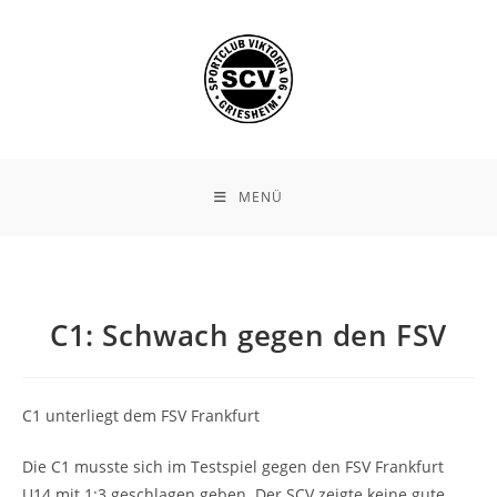
Zum
Inhalt
springen
MENÜ
C1: Schwach gegen den FSV
C1 unterliegt dem FSV Frankfurt
Die C1 musste sich im Testspiel gegen den FSV Frankfurt
U14 mit 1:3 geschlagen geben. Der SCV zeigte keine gute