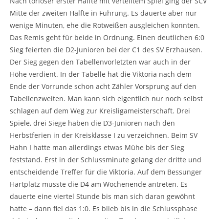
Nach torloser erster Hälfte mit verteiltem Spiel ging der SCV
Mitte der zweiten Hälfte in Führung. Es dauerte aber nur
wenige Minuten, ehe die Rotweißen ausgleichen konnten.
Das Remis geht für beide in Ordnung. Einen deutlichen 6:0
Sieg feierten die D2-Junioren bei der C1 des SV Erzhausen.
Der Sieg gegen den Tabellenvorletzten war auch in der
Höhe verdient. In der Tabelle hat die Viktoria nach dem
Ende der Vorrunde schon acht Zähler Vorsprung auf den
Tabellenzweiten. Man kann sich eigentlich nur noch selbst
schlagen auf dem Weg zur Kreisligameisterschaft. Drei
Spiele, drei Siege haben die D3-Junioren nach den
Herbstferien in der Kreisklasse I zu verzeichnen. Beim SV
Hahn I hatte man allerdings etwas Mühe bis der Sieg
feststand. Erst in der Schlussminute gelang der dritte und
entscheidende Treffer für die Viktoria. Auf dem Bessunger
Hartplatz musste die D4 am Wochenende antreten. Es
dauerte eine viertel Stunde bis man sich daran gewöhnt
hatte – dann fiel das 1:0. Es blieb bis in die Schlussphase