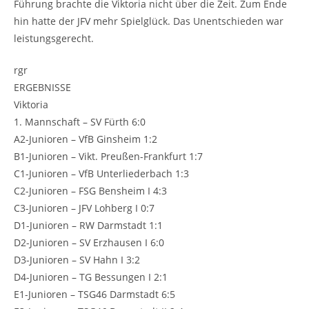
Führung brachte die Viktoria nicht über die Zeit. Zum Ende
hin hatte der JFV mehr Spielglück. Das Unentschieden war
leistungsgerecht.
rgr
ERGEBNISSE
Viktoria
1. Mannschaft – SV Fürth 6:0
A2-Junioren – VfB Ginsheim 1:2
B1-Junioren – Vikt. Preußen-Frankfurt 1:7
C1-Junioren – VfB Unterliederbach 1:3
C2-Junioren – FSG Bensheim I 4:3
C3-Junioren – JFV Lohberg I 0:7
D1-Junioren – RW Darmstadt 1:1
D2-Junioren – SV Erzhausen I 6:0
D3-Junioren – SV Hahn I 3:2
D4-Junioren – TG Bessungen I 2:1
E1-Junioren – TSG46 Darmstadt 6:5