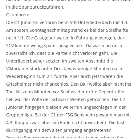
in die Spur zurückzuführen.
C-Junioren:
Die C1-Junioren verloren beim VfB Unterliederbach mit 1:3.
Am späten Sonntagnachmittag stand es bei der Spielhälfte
noch 1:1. Die Gastgeber waren in Führung gegangen, der
SCV konnte wenig später ausgleichen. Da war man noch
zuversichtlich, dass die Partie nicht verloren geht. Die
Unterliederbacher setzten im zweiten Abschnitt die
Viktorianer stark unter Druck, was wenige Minuten nach
Wiederbeginn zum 2:1 führte. Aber auch jetzt waren die
Griesheimer nicht chancenlos. Den Ball wollte aber nicht ins
Tor. Als zehn Minuten vor Schluss der dritte Gegentreffer
fiel, war der Wille der Schwarz-Weißen gebrochen. Die C2-
Junioren hingegen bleiben weiterhin ungeschlagen in der
Gruppenliga. Bei der C1 der FSG Bensheim gewann man mit
4:3. Knapp zwar, aber am Ende nicht unverdient. Die fast
durchgängig mit dem alten Jahrgang angetretenen
Bergsträßer, machten der Viktoria das Leben schwer. Sie