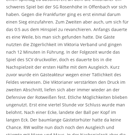
schweres Spiel bei der SG Rosenhöhe in Offenbach vor sich
haben. Gegen die Frankfurter ging es erst einmal darum
einen Sieg einzufahren. Zum Zweiten aber auch, um sich für
das 0:5 aus dem Hinspiel zu revanchieren. Anfangs dauerte
es eine Weile, bis man sich gefunden hatte. Die Gäste
nutzten die Zögerlichkeit im Viktoria Verband und gingen
nach 12 Minuten in Führung. In der Folgezeit wurde das
Spiel des SCV druckvoller, doch es dauerte bis in die
Nachspielzeit der ersten Hälfte mit dem Ausgleich. Kurz
zuvor wurde ein Gästeakteur wegen einer Tätlichkeit des
Feldes verwiesen. Die Viktorianer verstärkten den Druck im
zweiten Abschnitt, liefen sich aber immer wieder an der
Defensive der Rotweißen fest. Etliche Möglichkeiten blieben
ungenutzt. Erst eine viertel Stunde vor Schluss wurde man
belohnt. Nach einer Ecke, landete der Ball per Kopf im
langen Eck. Der baumlange Gästetorhüter hatte da keine
Chance. RW wollte nun doch noch den Ausgleich und
stürmte mit Mann und Maus. In der Nachspielzeit aber die