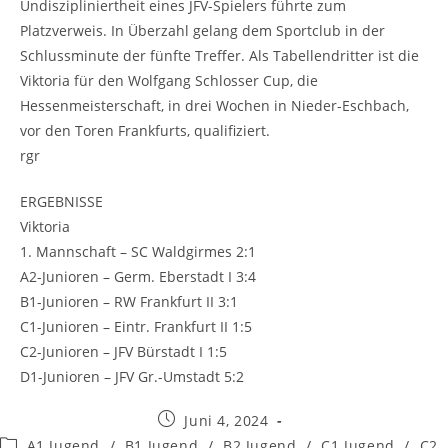
Undiszipliniertheit eines JFV-Spielers führte zum
Platzverweis. In Überzahl gelang dem Sportclub in der
Schlussminute der fünfte Treffer. Als Tabellendritter ist die
Viktoria für den Wolfgang Schlosser Cup, die
Hessenmeisterschaft, in drei Wochen in Nieder-Eschbach,
vor den Toren Frankfurts, qualifiziert.
rgr
ERGEBNISSE
Viktoria
1. Mannschaft – SC Waldgirmes 2:1
A2-Junioren – Germ. Eberstadt I 3:4
B1-Junioren – RW Frankfurt II 3:1
C1-Junioren – Eintr. Frankfurt II 1:5
C2-Junioren – JFV Bürstadt I 1:5
D1-Junioren – JFV Gr.-Umstadt 5:2
Beitrag
Juni 4, 2024
veröffentlicht:
Beitrags-
A1 Jugend
/
B1 Jugend
/
B2 Jugend
/
C1 Jugend
/
C2