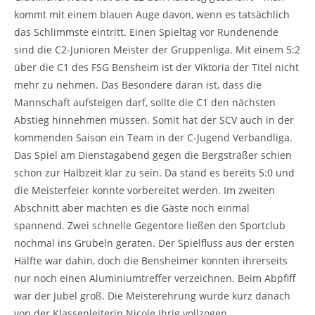
kommt mit einem blauen Auge davon, wenn es tatsächlich
das Schlimmste eintritt. Einen Spieltag vor Rundenende
sind die C2-Junioren Meister der Gruppenliga. Mit einem 5:2
über die C1 des FSG Bensheim ist der Viktoria der Titel nicht
mehr zu nehmen. Das Besondere daran ist, dass die
Mannschaft aufsteigen darf, sollte die C1 den nächsten
Abstieg hinnehmen müssen. Somit hat der SCV auch in der
kommenden Saison ein Team in der C-Jugend Verbandliga.
Das Spiel am Dienstagabend gegen die Bergsträßer schien
schon zur Halbzeit klar zu sein. Da stand es bereits 5:0 und
die Meisterfeier konnte vorbereitet werden. Im zweiten
Abschnitt aber machten es die Gäste noch einmal
spannend. Zwei schnelle Gegentore ließen den Sportclub
nochmal ins Grübeln geraten. Der Spielfluss aus der ersten
Hälfte war dahin, doch die Bensheimer konnten ihrerseits
nur noch einen Aluminiumtreffer verzeichnen. Beim Abpfiff
war der Jubel groß. Die Meisterehrung wurde kurz danach
von der Klassenleiterin Nicole Ihrig vollzogen.