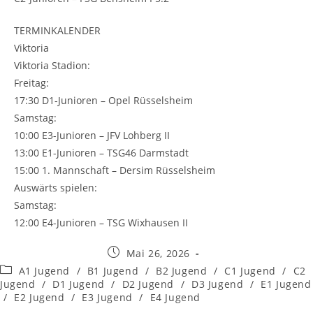
TERMINKALENDER
Viktoria
Viktoria Stadion:
Freitag:
17:30 D1-Junioren – Opel Rüsselsheim
Samstag:
10:00 E3-Junioren – JFV Lohberg II
13:00 E1-Junioren – TSG46 Darmstadt
15:00 1. Mannschaft – Dersim Rüsselsheim
Auswärts spielen:
Samstag:
12:00 E4-Junioren – TSG Wixhausen II
Beitrag
Mai 26, 2026
veröffentlicht:
Beitrags-
A1 Jugend
/
B1 Jugend
/
B2 Jugend
/
C1 Jugend
/
C2
Kategorie:
Jugend
/
D1 Jugend
/
D2 Jugend
/
D3 Jugend
/
E1 Jugend
/
E2 Jugend
/
E3 Jugend
/
E4 Jugend