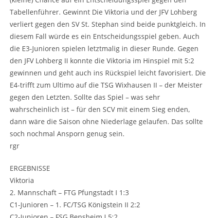
Tabellenführer. Gewinnt Die Viktoria und der JFV Lohberg
verliert gegen den SV St. Stephan sind beide punktgleich. In
diesem Fall würde es ein Entscheidungsspiel geben. Auch
die E3-Junioren spielen letztmalig in dieser Runde. Gegen
den JFV Lohberg II konnte die Viktoria im Hinspiel mit 5:2
gewinnen und geht auch ins Rückspiel leicht favorisiert. Die
E4-trifft zum Ultimo auf die TSG Wixhausen II – der Meister
gegen den Letzten. Sollte das Spiel – was sehr
wahrscheinlich ist – für den SCV mit einem Sieg enden,
dann wäre die Saison ohne Niederlage gelaufen. Das sollte
soch nochmal Ansporn genug sein.
rgr
ERGEBNISSE
Viktoria
2. Mannschaft – FTG Pfungstadt I 1:3
C1-Junioren – 1. FC/TSG Königstein II 2:2
C2-Junioren – FSG Bensheim I 5:2