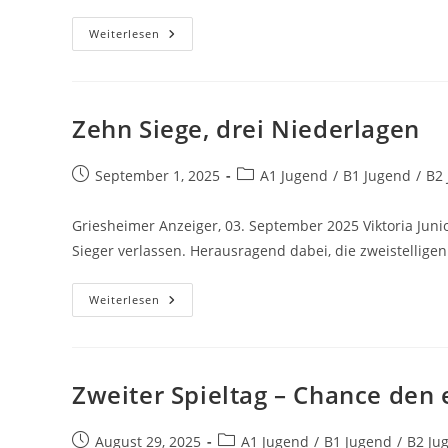
Gleich
Weiterlesen
Zwei
Duelle
Mit
Dem
SVS
Zehn Siege, drei Niederlagen
Beitrag
Beitrags-
September 1, 2025
A1 Jugend
/
B1 Jugend
/
B2
veröffentlicht:
Kategorie:
Griesheimer Anzeiger, 03. September 2025 Viktoria Jun
Sieger verlassen. Herausragend dabei, die zweistellige
Zehn
Weiterlesen
Siege,
Drei
Niederlagen
Zweiter Spieltag – Chance den
Beitrag
Beitrags-
August 29, 2025
A1 Jugend
/
B1 Jugend
/
B2 Ju