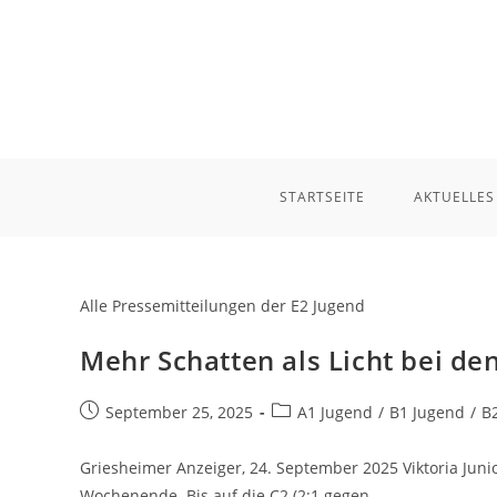
Zum
Inhalt
springen
STARTSEITE
AKTUELLES
Alle Pressemitteilungen der E2 Jugend
Mehr Schatten als Licht bei d
Beitrag
Beitrags-
September 25, 2025
A1 Jugend
/
B1 Jugend
/
B
veröffentlicht:
Kategorie:
Griesheimer Anzeiger, 24. September 2025 Viktoria Jun
Wochenende. Bis auf die C2 (2:1 gegen…