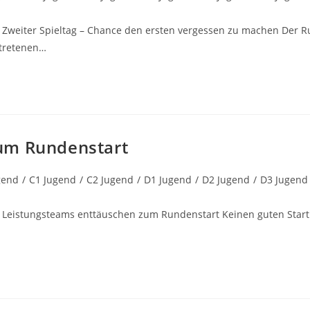
en Zweiter Spieltag – Chance den ersten vergessen zu machen Der
etretenen…
um Rundenstart
gend
/
C1 Jugend
/
C2 Jugend
/
D1 Jugend
/
D2 Jugend
/
D3 Jugend
en Leistungsteams enttäuschen zum Rundenstart Keinen guten Start