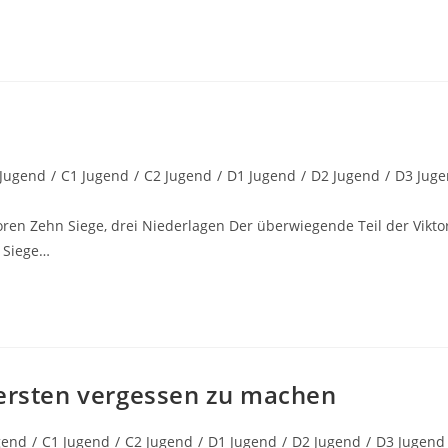
 Jugend
/
C1 Jugend
/
C2 Jugend
/
D1 Jugend
/
D2 Jugend
/
D3 Jug
ioren Zehn Siege, drei Niederlagen Der überwiegende Teil der Vikt
n Siege…
 ersten vergessen zu machen
gend
/
C1 Jugend
/
C2 Jugend
/
D1 Jugend
/
D2 Jugend
/
D3 Jugend