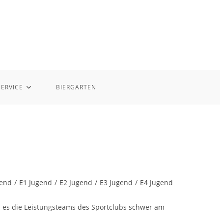
SERVICE
BIERGARTEN
gend
/
E1 Jugend
/
E2 Jugend
/
E3 Jugend
/
E4 Jugend
n es die Leistungsteams des Sportclubs schwer am