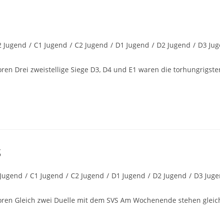
2 Jugend
/
C1 Jugend
/
C2 Jugend
/
D1 Jugend
/
D2 Jugend
/
D3 Ju
ioren Drei zweistellige Siege D3, D4 und E1 waren die torhungrig
S
 Jugend
/
C1 Jugend
/
C2 Jugend
/
D1 Jugend
/
D2 Jugend
/
D3 Jug
ioren Gleich zwei Duelle mit dem SVS Am Wochenende stehen gleic