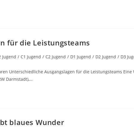
n für die Leistungsteams
2 Jugend
/
C1 Jugend
/
C2 Jugend
/
D1 Jugend
/
D2 Jugend
/
D3 Ju
ioren Unterschiedliche Ausgangslagen für die Leistungsteams Ein
 RW Darmstadt),…
lebt blaues Wunder