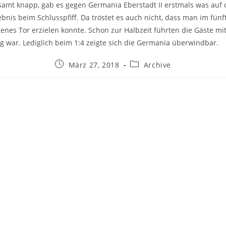
samt knapp, gab es gegen Germania Eberstadt II erstmals was auf 
ebnis beim Schlusspfiff. Da tröstet es auch nicht, dass man im fünf
genes Tor erzielen konnte. Schon zur Halbzeit führten die Gäste mit
 war. Lediglich beim 1:4 zeigte sich die Germania überwindbar.
Beitrag
Beitrags-
März 27, 2018
Archive
veröffentlicht:
Kategorie: