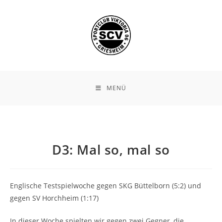
Zum
Inhalt
springen
MENÜ
D3: Mal so, mal so
Englische Testspielwoche gegen SKG Büttelborn (5:2) und
gegen SV Horchheim (1:17)
In dieser Woche spielten wir gegen zwei Gegner, die