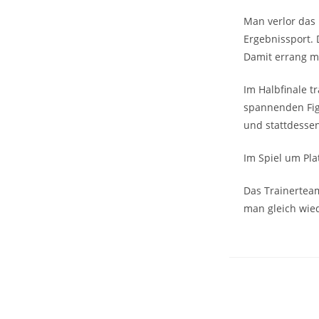
Man verlor das 
Ergebnissport. 
Damit errang ma
Im Halbfinale 
spannenden Figh
und stattdessen
Im Spiel um Pl
Das Trainerteam
man gleich wie