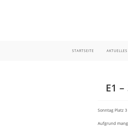
Zum
Inhalt
springen
STARTSEITE
AKTUELLES
E1 –
Sonntag Platz 3 
Aufgrund mange