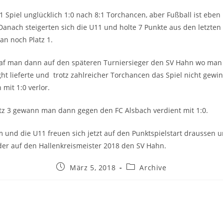
1 Spiel unglücklich 1:0 nach 8:1 Torchancen, aber Fußball ist eben 
Danach steigerten sich die U11 und holte 7 Punkte aus den letzten 
n noch Platz 1.
traf man dann auf den späteren Turniersieger den SV Hahn wo man 
t lieferte und trotz zahlreicher Torchancen das Spiel nicht gewi
 mit 1:0 verlor.
atz 3 gewann man dann gegen den FC Alsbach verdient mit 1:0.
 und die U11 freuen sich jetzt auf den Punktspielstart draussen un
der auf den Hallenkreismeister 2018 den SV Hahn.
Beitrag
Beitrags-
März 5, 2018
Archive
veröffentlicht:
Kategorie: