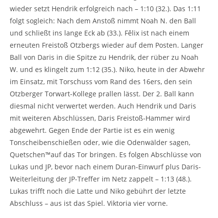
wieder setzt Hendrik erfolgreich nach – 1:10 (32.). Das 1:11
folgt sogleich: Nach dem Anstoß nimmt Noah N. den Ball
und schließt ins lange Eck ab (33.). Fêlix ist nach einem
erneuten Freistoß Otzbergs wieder auf dem Posten. Langer
Ball von Daris in die Spitze zu Hendrik, der rüber zu Noah
W. und es klingelt zum 1:12 (35.). Niko, heute in der Abwehr
im Einsatz, mit Torschuss vom Rand des 16ers, den sein
Otzberger Torwart-Kollege prallen lässt. Der 2. Ball kann
diesmal nicht verwertet werden. Auch Hendrik und Daris
mit weiteren Abschlüssen, Daris Freistoß-Hammer wird
abgewehrt. Gegen Ende der Partie ist es ein wenig
Tonscheibenschießen oder, wie die Odenwälder sagen,
Quetschen™auf das Tor bringen. Es folgen Abschlüsse von
Lukas und JP, bevor nach einem Duran-Einwurf plus Daris-
Weiterleitung der JP-Treffer im Netz zappelt – 1:13 (48.).
Lukas trifft noch die Latte und Niko gebührt der letzte
Abschluss – aus ist das Spiel. Viktoria vier vorne.