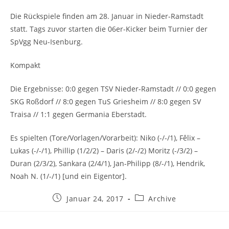
Die Rückspiele finden am 28. Januar in Nieder-Ramstadt
statt. Tags zuvor starten die 06er-Kicker beim Turnier der
SpVgg Neu-Isenburg.
Kompakt
Die Ergebnisse: 0:0 gegen TSV Nieder-Ramstadt // 0:0 gegen
SKG Roßdorf // 8:0 gegen TuS Griesheim // 8:0 gegen SV
Traisa // 1:1 gegen Germania Eberstadt.
Es spielten (Tore/Vorlagen/Vorarbeit): Niko (-/-/1), Fêlix –
Lukas (-/-/1), Phillip (1/2/2) – Daris (2/-/2) Moritz (-/3/2) –
Duran (2/3/2), Sankara (2/4/1), Jan-Philipp (8/-/1), Hendrik,
Noah N. (1/-/1) [und ein Eigentor].
Beitrag
Beitrags-
Januar 24, 2017
Archive
veröffentlicht:
Kategorie: