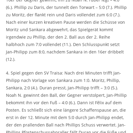
(6.). Phillip zu Daris, der tunnelt den Torwart – 5:0 (7.). Phillip
zu Moritz, der flankt rein und Daris vollendet zum 6:0 (7.).
Nach einer kurzen kreativen Pause werden die Schüsse von
Moritz und Sankara abgewehrt, das Spielgerät kommt
irgendwie zu Phillip, der den 2. Ball aus der 2. Reihe
halbhoch zum 7:0 vollendet (11.). Den Schlusspunkt setzt
Jan-Philipp zum 8:0, nachdem Sankara in den 16er dribbelt
(12.).
4. Spiel gegen den SV Traisa: Nach drei Minuten trifft Jan-
Philipp nach Vorlage von Sankara zum 1:0. Moritz, Phillip,
Sankara, 2:0 (4.). Duran presst, Jan-Philipp trifft – 3:0 (5.).
Noah N. gewinnt den Ball, der Gegner verstolpert, Jan-Phillip
bekommt ihn vor den Fuß – 4:0 (6.). Dann ist Fêlix auf dem
Posten. Es schließt sich eine längere Schaffenspause an, die
erst in der 12. Minute mit dem 5:0 durch Jan-Philipp endet,
der den prallenden Ball nach Phillips Schuss verwertet. Jan-
Phillips Pfostenschussabpraller fällt Duran vor die Füße und