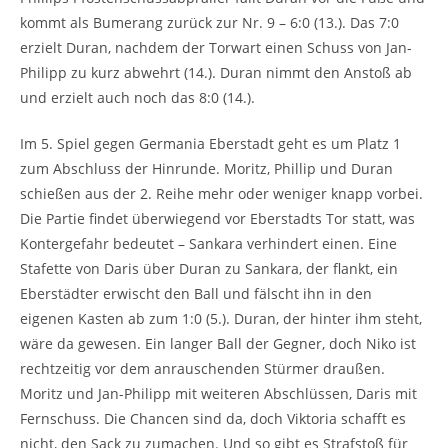
kommt als Bumerang zurück zur Nr. 9 – 6:0 (13.). Das 7:0
erzielt Duran, nachdem der Torwart einen Schuss von Jan-
Philipp zu kurz abwehrt (14.). Duran nimmt den Anstoß ab
und erzielt auch noch das 8:0 (14.).
Im 5. Spiel gegen Germania Eberstadt geht es um Platz 1
zum Abschluss der Hinrunde. Moritz, Phillip und Duran
schießen aus der 2. Reihe mehr oder weniger knapp vorbei.
Die Partie findet überwiegend vor Eberstadts Tor statt, was
Kontergefahr bedeutet – Sankara verhindert einen. Eine
Stafette von Daris über Duran zu Sankara, der flankt, ein
Eberstädter erwischt den Ball und fälscht ihn in den
eigenen Kasten ab zum 1:0 (5.). Duran, der hinter ihm steht,
wäre da gewesen. Ein langer Ball der Gegner, doch Niko ist
rechtzeitig vor dem anrauschenden Stürmer draußen.
Moritz und Jan-Philipp mit weiteren Abschlüssen, Daris mit
Fernschuss. Die Chancen sind da, doch Viktoria schafft es
nicht, den Sack zu zumachen. Und so gibt es Strafstoß für