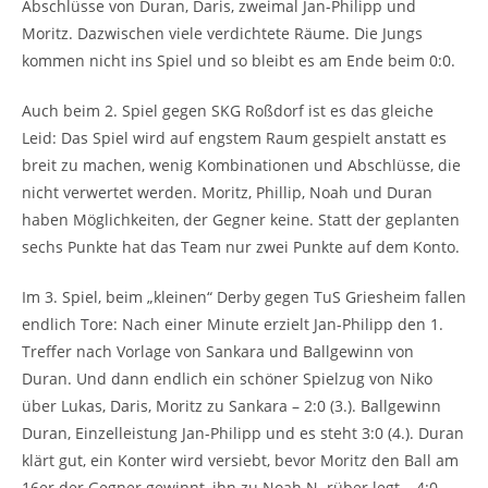
Abschlüsse von Duran, Daris, zweimal Jan-Philipp und
Moritz. Dazwischen viele verdichtete Räume. Die Jungs
kommen nicht ins Spiel und so bleibt es am Ende beim 0:0.
Auch beim 2. Spiel gegen SKG Roßdorf ist es das gleiche
Leid: Das Spiel wird auf engstem Raum gespielt anstatt es
breit zu machen, wenig Kombinationen und Abschlüsse, die
nicht verwertet werden. Moritz, Phillip, Noah und Duran
haben Möglichkeiten, der Gegner keine. Statt der geplanten
sechs Punkte hat das Team nur zwei Punkte auf dem Konto.
Im 3. Spiel, beim „kleinen“ Derby gegen TuS Griesheim fallen
endlich Tore: Nach einer Minute erzielt Jan-Philipp den 1.
Treffer nach Vorlage von Sankara und Ballgewinn von
Duran. Und dann endlich ein schöner Spielzug von Niko
über Lukas, Daris, Moritz zu Sankara – 2:0 (3.). Ballgewinn
Duran, Einzelleistung Jan-Philipp und es steht 3:0 (4.). Duran
klärt gut, ein Konter wird versiebt, bevor Moritz den Ball am
16er der Gegner gewinnt, ihn zu Noah N. rüber legt – 4:0