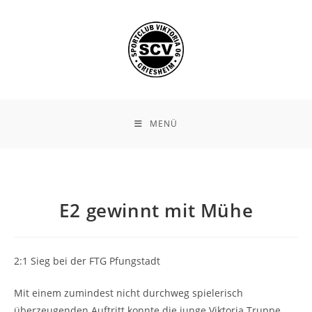
Zum
Inhalt
springen
MENÜ
E2 gewinnt mit Mühe
2:1 Sieg bei der FTG Pfungstadt
Mit einem zumindest nicht durchweg spielerisch
überzeugenden Auftritt konnte die junge Viktoria Truppe