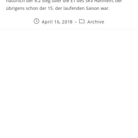
natürlich der 8:2 Sieg über die E1 des SKV Hähnlein, der
übrigens schon der 15. der laufenden Saison war.
Beitrag
Beitrags-
April 16, 2018
Archive
veröffentlicht:
Kategorie: