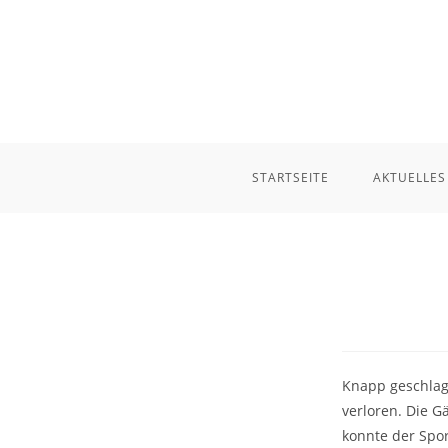
Zum
Inhalt
springen
STARTSEITE
AKTUELLES
Knapp geschlage
verloren. Die G
konnte der Spor