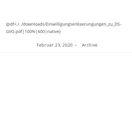
{pdf=./../downloads/Einwilligungserklaerungungen_zu_DS-
GVO.pdf|100%|600|native}
Beitrag
Beitrags-
Februar 23, 2020
Archive
veröffentlicht:
Kategorie: