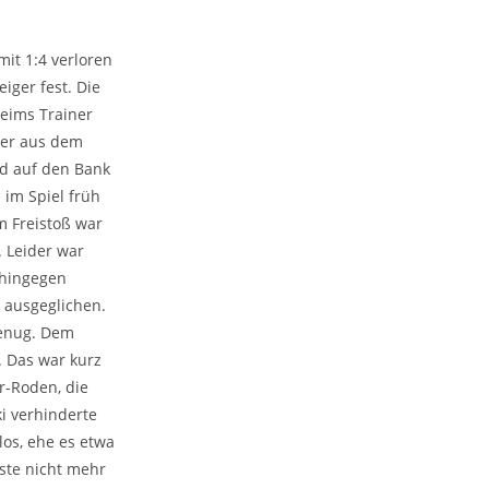
it 1:4 verloren
iger fest. Die
eims Trainer
der aus dem
nd auf den Bank
 im Spiel früh
m Freistoß war
. Leider war
 hingegen
l ausgeglichen.
genug. Dem
. Das war kurz
r-Roden, die
i verhinderte
los, ehe es etwa
ste nicht mehr