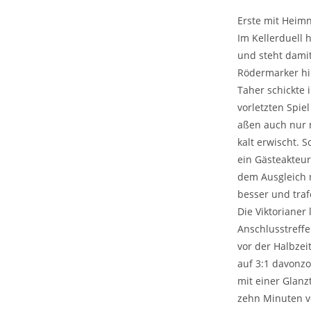
Erste mit Heim
Im Kellerduell 
und steht damit
Rödermarker hi
Taher schickte 
vorletzten Spie
aßen auch nur n
kalt erwischt. 
ein Gästeakteur
dem Ausgleich 
besser und traf
Die Viktorianer
Anschlusstreffe
vor der Halbzei
auf 3:1 davonzo
mit einer Glanz
zehn Minuten vo