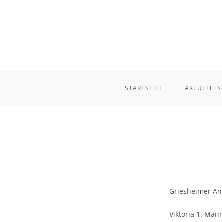
Zum
Inhalt
springen
STARTSEITE
AKTUELLES
Griesheimer Anz
Viktoria 1. Man