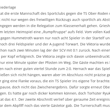
niederlage
hat die erste Mannschaft des Sportclubs gegen die TS Ober-Roden m
 nicht nur wegen des freiwilligen Rückzugs auch sportlich als Abste
ngegen werden in die Relegation zum Klassenerhalt gehen. Griesh
im letzten Heimspiel eine „Rumpftruppe“ aufs Feld. Vom vollen Ka
l gegen Hummetroth waren nur noch acht Spieler in der Startelf u
och drei Feldspieler und der A-Jugend Torwart. Die Viktoria wurde
Schon nach zwei Minuten lag der der SCV mit 0:1 zurück. Nach eine
 per Kopf erfolgreich. Die Viktoria zeigte sich davon unbeeindruckt
nur eine Minute später der Pfosten im Weg. Die Gäste machten es
en nach einer guten viertel Stunde zum 2:0. Hernach war das Spie
 ließen sich nicht hängen, waren aber im Abschluss nicht präzise 
r ging eine Flanke voraus, die ein TS Spieler ins eigene Tor brachte
tpause, doch nicht das Zwischenergebnis. Dafür sorgte erneut Obe
gen. Es hätte gar noch dicker kommen können, doch Torhüter Ryuk
tat das 4:1. Der zweite Abschnitt verlief über geraume Zeit ereignis
r dem Abpfiff noch das vierte Gästetor gab. Die Turnerschaft mus