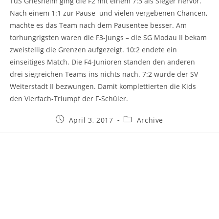
TuS Griesheim ging die F2 mit einem 7:3 als Sieger hervor.
Nach einem 1:1 zur Pause und vielen vergebenen Chancen,
machte es das Team nach dem Pausentee besser. Am
torhungrigsten waren die F3-Jungs – die SG Modau II bekam
zweistellig die Grenzen aufgezeigt. 10:2 endete ein
einseitiges Match. Die F4-Junioren standen den anderen
drei siegreichen Teams ins nichts nach. 7:2 wurde der SV
Weiterstadt II bezwungen. Damit komplettierten die Kids
den Vierfach-Triumpf der F-Schüler.
Beitrag
Beitrags-
April 3, 2017
Archive
veröffentlicht:
Kategorie: