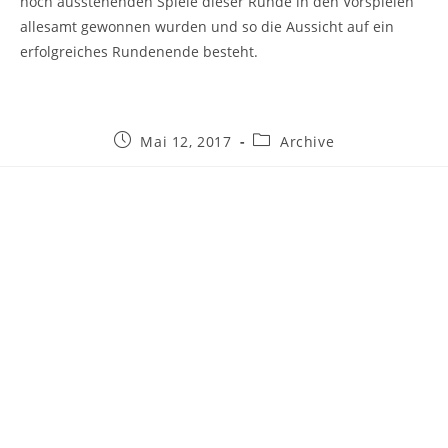
noch ausstehenden Spiele dieser Runde in den Vorspielen
allesamt gewonnen wurden und so die Aussicht auf ein
erfolgreiches Rundenende besteht.
Beitrag
Beitrags-
Mai 12, 2017
Archive
veröffentlicht:
Kategorie: