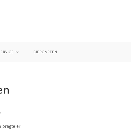
SERVICE
BIERGARTEN
en
n.
n prägte er