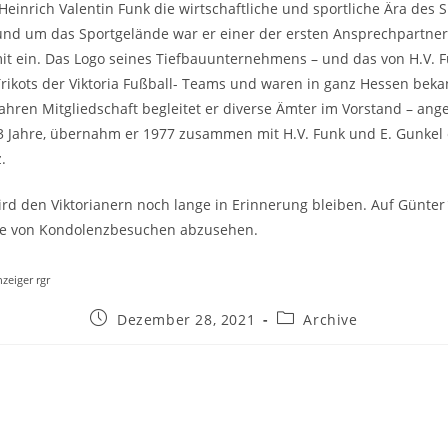
inrich Valentin Funk die wirtschaftliche und sportliche Ära des S
nd um das Sportgelände war er einer der ersten Ansprechpartner
mit ein. Das Logo seines Tiefbauunternehmens – und das von H.V. F
 Trikots der Viktoria Fußball- Teams und waren in ganz Hessen beka
Jahren Mitgliedschaft begleitet er diverse Ämter im Vorstand – ang
13 Jahre, übernahm er 1977 zusammen mit H.V. Funk und E. Gunkel
.
ird den Viktorianern noch lange in Erinnerung bleiben. Auf Günter
ilie von Kondolenzbesuchen abzusehen.
zeiger rgr
Beitrag
Beitrags-
Dezember 28, 2021
Archive
veröffentlicht:
Kategorie: