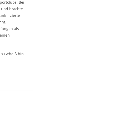
portclubs. Bei
 und brachte
unk – zierte
nnt.
efangen als
 einen
´s Geheiß hin