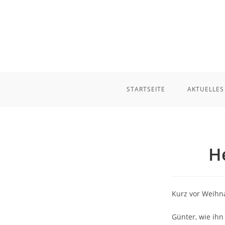
Zum
Inhalt
springen
STARTSEITE
AKTUELLES
H
Kurz vor Weihna
Günter, wie ihn