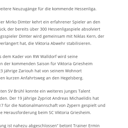
weitere Neuzugänge für die kommende Hessenliga.
er Mirko Dimter kehrt ein erfahrener Spieler an den
ck, der bereits über 300 Hessenligaspiele absolviert
gsspieler Dimter wird gemeinsam mit Niklas Kern, der
erlängert hat, die Viktoria Abwehr stabilisieren.
us dem Kader von RW Walldorf wird seine
in der kommenden Saison für Viktoria Griesheim
23 jährige Zariouh hat von seinem Wohnort
nen kurzen Anfahrtsweg an den Hegelsberg.
ten SV Brühl konnte ein weiteres junges Talent
rden. Der 19 jährige Zypriot Andreas Michaelidis hat
17 für die Nationalmannschaft von Zypern gespielt und
die Herausforderung beim SC Viktoria Griesheim.
ung ist nahezu abgeschlossen“ betont Trainer Ermin