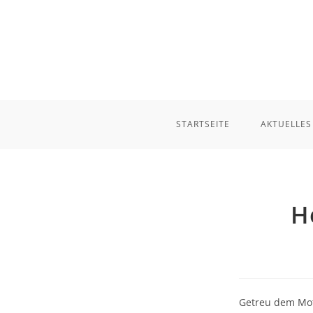
Zum
Inhalt
springen
STARTSEITE
AKTUELLES
H
Getreu dem Mott