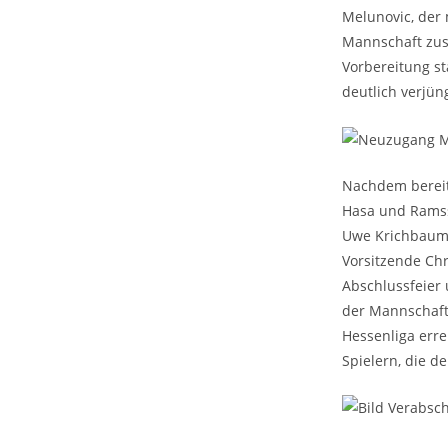
Melunovic, der
Mannschaft zusa
Vorbereitung st
deutlich verjün
Nachdem bereit
Hasa und Ramssi
Uwe Krichbaum o
Vorsitzende Ch
Abschlussfeier 
der Mannschaft
Hessenliga err
Spielern, die d