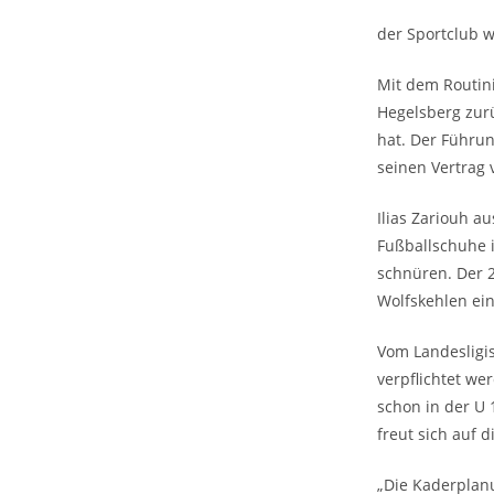
der Sportclub 
Mit dem Routini
Hegelsberg zurü
hat. Der Führun
seinen Vertrag v
Ilias Zariouh a
Fußballschuhe 
schnüren. Der 
Wolfskehlen ei
Vom Landesligis
verpflichtet we
schon in der U 
freut sich auf 
„Die Kaderplan