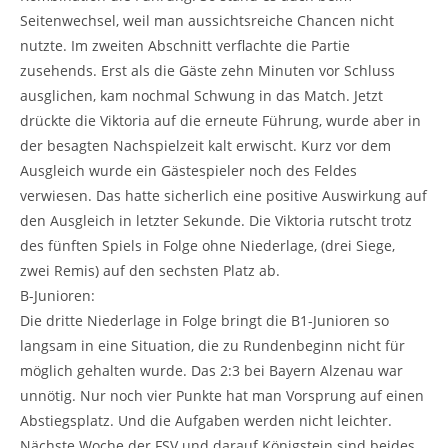
Seitenwechsel, weil man aussichtsreiche Chancen nicht
nutzte. Im zweiten Abschnitt verflachte die Partie
zusehends. Erst als die Gäste zehn Minuten vor Schluss
ausglichen, kam nochmal Schwung in das Match. Jetzt
drückte die Viktoria auf die erneute Führung, wurde aber in
der besagten Nachspielzeit kalt erwischt. Kurz vor dem
Ausgleich wurde ein Gästespieler noch des Feldes
verwiesen. Das hatte sicherlich eine positive Auswirkung auf
den Ausgleich in letzter Sekunde. Die Viktoria rutscht trotz
des fünften Spiels in Folge ohne Niederlage, (drei Siege,
zwei Remis) auf den sechsten Platz ab.
B-Junioren:
Die dritte Niederlage in Folge bringt die B1-Junioren so
langsam in eine Situation, die zu Rundenbeginn nicht für
möglich gehalten wurde. Das 2:3 bei Bayern Alzenau war
unnötig. Nur noch vier Punkte hat man Vorsprung auf einen
Abstiegsplatz. Und die Aufgaben werden nicht leichter.
Nächste Woche der FSV und darauf Königstein sind beides