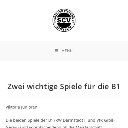
Zum
Inhalt
springen
MENÜ
Zwei wichtige Spiele für die B1
Viktoria Junioren
Die beiden Spiele der B1 (RW Darmstadt II und VfR Groß-
Gerau) sind vorentscheidend ob die Meisterschaft