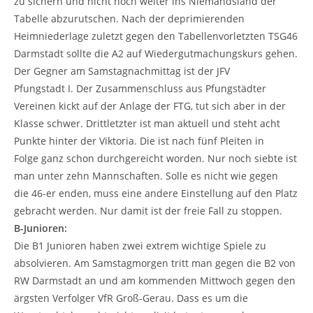
zu sichern und nicht noch weiter ins Niemandsland der
Tabelle abzurutschen. Nach der deprimierenden
Heimniederlage zuletzt gegen den Tabellenvorletzten TSG46
Darmstadt sollte die A2 auf Wiedergutmachungskurs gehen.
Der Gegner am Samstagnachmittag ist der JFV
Pfungstadt I. Der Zusammenschluss aus Pfungstädter
Vereinen kickt auf der Anlage der FTG, tut sich aber in der
Klasse schwer. Drittletzter ist man aktuell und steht acht
Punkte hinter der Viktoria. Die ist nach fünf Pleiten in
Folge ganz schon durchgereicht worden. Nur noch siebte ist
man unter zehn Mannschaften. Solle es nicht wie gegen
die 46-er enden, muss eine andere Einstellung auf den Platz
gebracht werden. Nur damit ist der freie Fall zu stoppen.
B-Junioren:
Die B1 Junioren haben zwei extrem wichtige Spiele zu
absolvieren. Am Samstagmorgen tritt man gegen die B2 von
RW Darmstadt an und am kommenden Mittwoch gegen den
ärgsten Verfolger VfR Groß-Gerau. Dass es um die