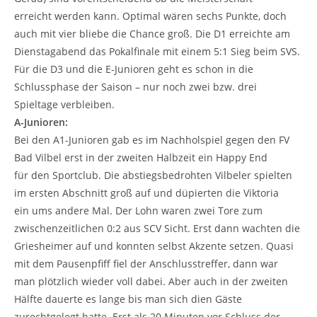
erreicht werden kann. Optimal wären sechs Punkte, doch
auch mit vier bliebe die Chance groß. Die D1 erreichte am
Dienstagabend das Pokalfinale mit einem 5:1 Sieg beim SVS.
Für die D3 und die E-Junioren geht es schon in die
Schlussphase der Saison – nur noch zwei bzw. drei
Spieltage verbleiben.
A-Junioren:
Bei den A1-Junioren gab es im Nachholspiel gegen den FV
Bad Vilbel erst in der zweiten Halbzeit ein Happy End
für den Sportclub. Die abstiegsbedrohten Vilbeler spielten
im ersten Abschnitt groß auf und düpierten die Viktoria
ein ums andere Mal. Der Lohn waren zwei Tore zum
zwischenzeitlichen 0:2 aus SCV Sicht. Erst dann wachten die
Griesheimer auf und konnten selbst Akzente setzen. Quasi
mit dem Pausenpfiff fiel der Anschlusstreffer, dann war
man plötzlich wieder voll dabei. Aber auch in der zweiten
Hälfte dauerte es lange bis man sich dien Gäste
zurechtgelegt hatte. Erst als 20 Minuten vor Schluss der