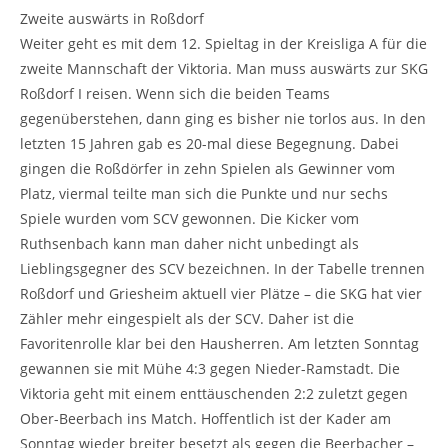
Zweite auswärts in Roßdorf
Weiter geht es mit dem 12. Spieltag in der Kreisliga A für die
zweite Mannschaft der Viktoria. Man muss auswärts zur SKG
Roßdorf I reisen. Wenn sich die beiden Teams
gegenüberstehen, dann ging es bisher nie torlos aus. In den
letzten 15 Jahren gab es 20-mal diese Begegnung. Dabei
gingen die Roßdörfer in zehn Spielen als Gewinner vom
Platz, viermal teilte man sich die Punkte und nur sechs
Spiele wurden vom SCV gewonnen. Die Kicker vom
Ruthsenbach kann man daher nicht unbedingt als
Lieblingsgegner des SCV bezeichnen. In der Tabelle trennen
Roßdorf und Griesheim aktuell vier Plätze – die SKG hat vier
Zähler mehr eingespielt als der SCV. Daher ist die
Favoritenrolle klar bei den Hausherren. Am letzten Sonntag
gewannen sie mit Mühe 4:3 gegen Nieder-Ramstadt. Die
Viktoria geht mit einem enttäuschenden 2:2 zuletzt gegen
Ober-Beerbach ins Match. Hoffentlich ist der Kader am
Sonntag wieder breiter besetzt als gegen die Beerbacher –