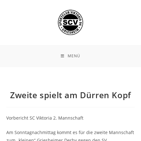
Zum
Inhalt
springen
MENÜ
Zweite spielt am Dürren Kopf
Vorbericht SC Viktoria 2. Mannschaft
Am Sonntagnachmittag kommt es für die zweite Mannschaft
zum „kleinen“ Griesheimer Derby gegen den SV